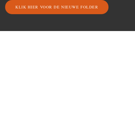
KLIK HIER VOOR DE NIEUWE FOLDER
ONZE DAGAANBIEDINGEN
terug van weg geweest:
Maandag
-20%
alle schnitzels
soependag:
Dinsdag
€6,98
soep naar keuze
hak de week
Woensdag
500g — €6,50
doormidden:
gehakt of verse worst
reepjesdag:
Donderdag
-15%