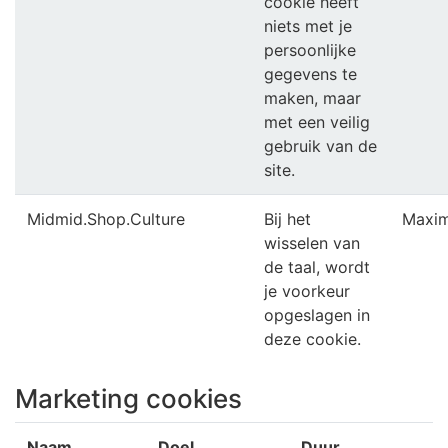
cookie heeft
niets met je
persoonlijke
gegevens te
maken, maar
met een veilig
gebruik van de
site.
Midmid.Shop.Culture
Bij het
Maxim
wisselen van
de taal, wordt
je voorkeur
opgeslagen in
deze cookie.
Marketing cookies
Naam
Doel
Duur