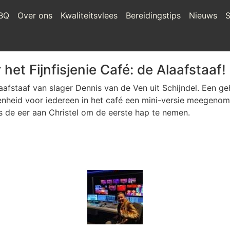
BQ
Over ons
Kwaliteitsvlees
Bereidingstips
Nieuws
S
 het Fijnfisjenie Café: de Alaafstaaf!
afstaaf van slager Dennis van de Ven uit Schijndel. Een geh
enheid voor iedereen in het café een mini-versie meegeno
 is de eer aan Christel om de eerste hap te nemen.