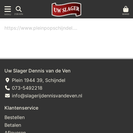
MAND
ZOEKEN
MENU
https://www.pleinpopschijndel....
Uw Slager Dennis van de Ven
Plein 1944 39, Schijndel
073-5492218
info@slagerijdennisvandeven.nl
Klantenservice
Bestellen
Betalen
Afleveren