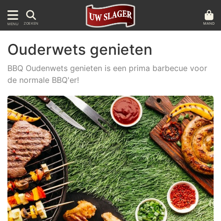
MAND
ZOEKEN
MENU
Ouderwets genieten
BBQ Oudenwets genieten is een prima barbecue voor
de normale BBQ'er!