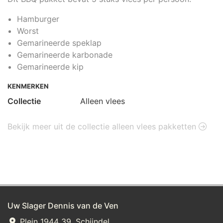
Hamburger
Worst
Gemarineerde speklap
Gemarineerde karbonade
Gemarineerde kip
KENMERKEN
Collectie
Alleen vlees
Bekijk meer uit de collectie alleen vlees pakketten
Uw Slager Dennis van de Ven
Plein 1944 39, Schijndel