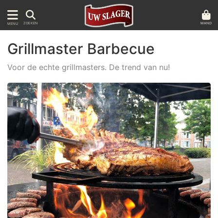
MAND
ZOEKEN
MENU
Grillmaster Barbecue
Voor de echte grillmasters. De trend van nu!