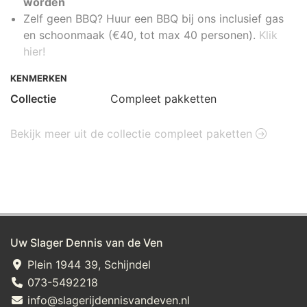
worden
Zelf geen BBQ? Huur een BBQ bij ons inclusief gas
en schoonmaak (€40, tot max 40 personen).
Klik
hier!
KENMERKEN
Collectie
Compleet pakketten
Bekijk meer uit de collectie compleet paketten
Uw Slager Dennis van de Ven
Plein 1944 39, Schijndel
073-5492218
info@slagerijdennisvandeven.nl