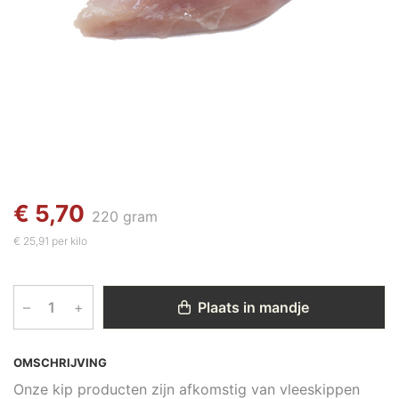
€ 5,70
220 gram
€ 25,91 per kilo
–
+
Plaats in mandje
OMSCHRIJVING
Onze kip producten zijn afkomstig van vleeskippen