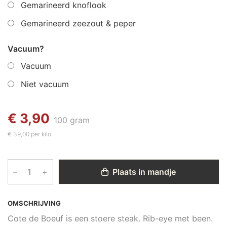
Gemarineerd knoflook
Gemarineerd zeezout & peper
Vacuum?
Vacuum
Niet vacuum
€ 3,90
100 gram
€ 39,00 per kilo
–
+
Plaats in mandje
OMSCHRIJVING
Cote de Boeuf is een stoere steak. Rib-eye met been.