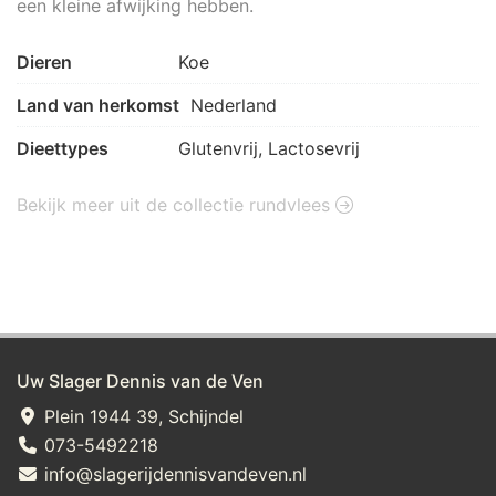
een kleine afwijking hebben.
Dieren
Koe
Land van herkomst
Nederland
Dieettypes
Glutenvrij, Lactosevrij
Bekijk meer uit de collectie rundvlees
Uw Slager Dennis van de Ven
Plein 1944 39, Schijndel
073-5492218
info@slagerijdennisvandeven.nl