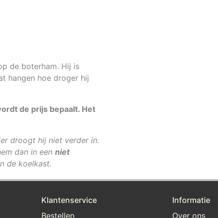
 op de boterham. Hij is
at hangen hoe droger hij
rdt de prijs bepaalt. Het
er droogt hij niet verder in.
g hem dan in een
niet
n de koelkast.
Klantenservice
Informatie
Bestellen
Over ons