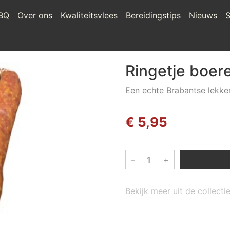
BQ
Over ons
Kwaliteitsvlees
Bereidingstips
Nieuws
S
Ringetje boe
Een echte Brabantse lekker
€ 5,95
–
+
Bekijk meer uit de collect