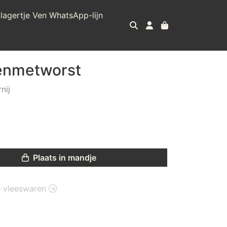
lagertje Ven WhatsApp-lijn
renmetworst
nij
Plaats in mandje
ie vleeswaren