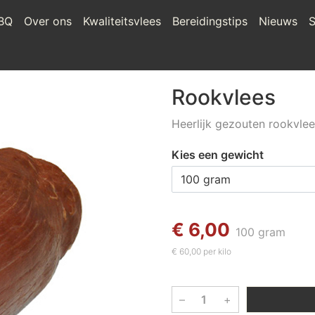
BQ
Over ons
Kwaliteitsvlees
Bereidingstips
Nieuws
S
Rookvlees
Heerlijk gezouten rookvlees
Kies een gewicht
€ 6,00
100 gram
€ 60,00 per kilo
–
+