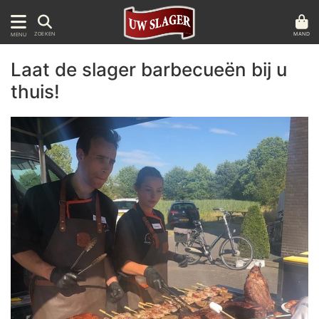
MAND
ZOEKEN
MENU
Laat de slager barbecueën bij u
thuis!