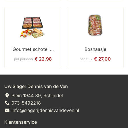
Gourmet schotel / 
Boshaasje
bakplaat compleet
€ 22,98
€ 27,00
per persoon
per stuk
Uw Slager Dennis van de Ven
Plein 1944 39, Schijndel
073-5492218
info@slagerijdennisvandeven.nl
Klantenservice