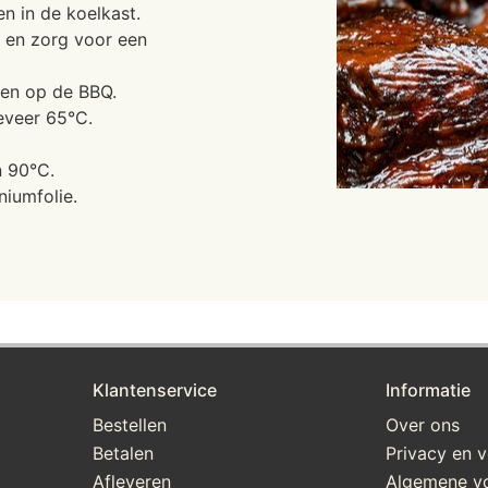
n in de koelkast.
, en zorg voor een
den op de BBQ.
geveer 65°C.
n 90°C.
niumfolie.
Klantenservice
Informatie
Bestellen
Over ons
Betalen
Privacy en v
Afleveren
Algemene v