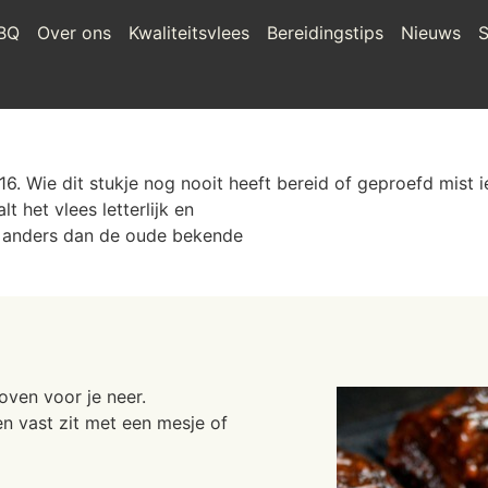
BQ
Over ons
Kwaliteitsvlees
Bereidingstips
Nieuws
S
 Wie dit stukje nog nooit heeft bereid of geproefd mist iet
t het vlees letterlijk en
ets anders dan de oude bekende
oven voor je neer.
en vast zit met een mesje of