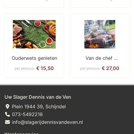
Ouderwets genieten
Van de chef 
Compleet
€ 15,50
€ 27,00
per persoon
per persoon
Uw Slager Dennis van de Ven
Plein 1944 39, Schijndel
073-5492218
info@slagerijdennisvandeven.nl