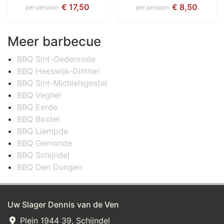
€ 17,50
€ 8,50
per persoon
per persoon
Meer barbecue
BBQ Sint-Oedenrode
BBQ Heeswijk-Dinther
BBQ Sint-Michielsgestel
BBQ Veghel
BBQ Eerde
BBQ Boxtel
BBQ Liempde
BBQ Gemonde
BBQ Schijndel
BBQ Den Dungen
Uw Slager Dennis van de Ven
Plein 1944 39, Schijndel