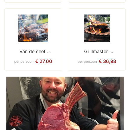
Van de chef 
Grillmaster 
Compleet
Barbecue
€ 27,00
€ 36,98
per persoon
per persoon