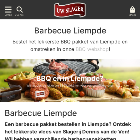
MAND
ZOEKEN
MENU
Barbecue Liempde
Bestel het lekkerste BBQ pakket van Liempde en
omstreken in onze
BBQ webshop
!
BBQ'en in Liempde?
Wij hebben de lekkerste BBQ pakketten voor een gezellige avond!
Barbecue Liempde
Een barbecue pakket bestellen in Liempde? Ontdek
het lekkerste vlees van Slagerij Dennis van de Ven!
Wij hebben verschillende barbecuepakketten