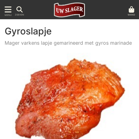
MAND
ZOEKEN
MENU
Gyroslapje
Mager varkens lapje gemarineerd met gyros marinade