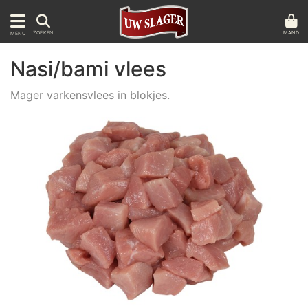
MAND
ZOEKEN
MENU
Nasi/bami vlees
Mager varkensvlees in blokjes.