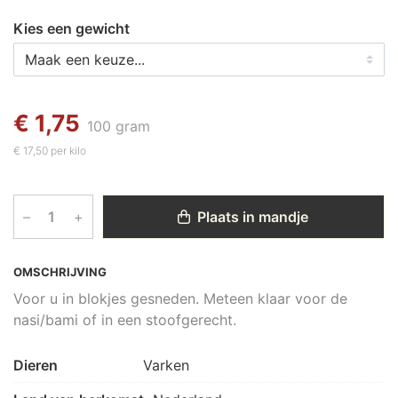
Kies een gewicht
€ 1,75
100 gram
€ 17,50 per kilo
–
+
Plaats in mandje
OMSCHRIJVING
Voor u in blokjes gesneden. Meteen klaar voor de
nasi/bami of in een stoofgerecht.
Dieren
Varken