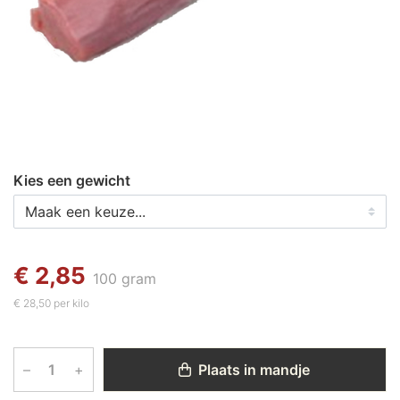
Kies een gewicht
€ 2,85
100 gram
€ 28,50 per kilo
–
+
Plaats in mandje