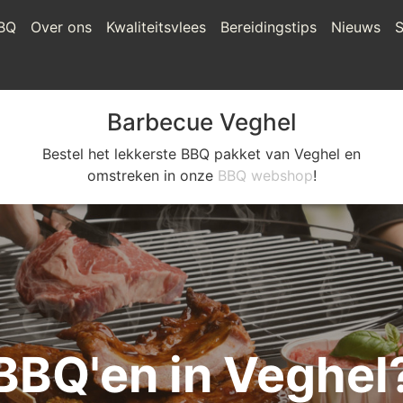
BQ
Over ons
Kwaliteitsvlees
Bereidingstips
Nieuws
S
Barbecue Veghel
Bestel het lekkerste BBQ pakket van Veghel en
omstreken in onze
BBQ webshop
!
BBQ'en in Veghel