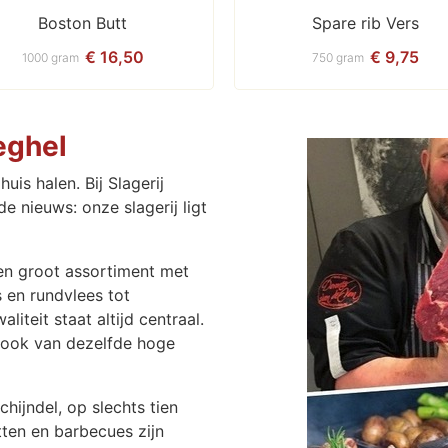
Boston Butt
Spare rib Vers
€ 16,50
€ 9,75
1000 gram
750 gram
eghel
uis halen. Bij Slagerij
 nieuws: onze slagerij ligt
en groot assortiment met
 en rundvlees tot
liteit staat altijd centraal.
n ook van dezelfde hoge
chijndel, op slechts tien
tten en barbecues zijn