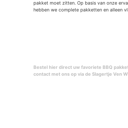
pakket moet zitten. Op basis van onze erv
hebben we complete pakketten en alleen vl
Bestel hier direct uw favoriete BBQ pakke
contact met ons op via de Slagertje Ven W