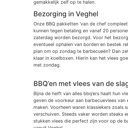
gemakkelijk zelf op te halen.
Bezorging in Veghel
Onze BBQ pakketten ‘van de chef compleet’ 
kunnen tegen betaling en vanaf 20 person
zaterdag worden bezorgd. Voor het bezorge
eventueel ophalen van borden en bestek re
plan om op zondag te barbecueën? Dan zett
klaar in koelboxen. Hierin kan het vlees g
met zondag.
BBQ’en met vlees van de sla
Bijna de helft van alles bbq’ers haalt hun
geven de voorkeur aan barbecuevlees van ee
maken. Voorheen waren klassiekers zoals sa
verschuiven. Steeds vaker worden steaks en
stukken vlees die perfect zijn voor op de b
vanuit Veghel.