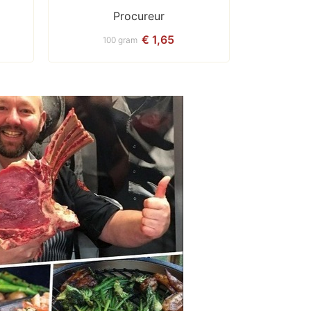
Procureur
€ 1,65
100 gram