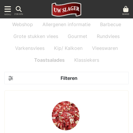
MAND
ZOEKEN
MENU
Webshop
Allergenen informatie
Barbecue
Grote stukken vlees
Gourmet
Rundvlees
Varkensvlees
Kip/ Kalkoen
Vleeswaren
Toastsalades
Klassiekers
Filteren