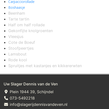
Carpacciorollade
Boshaasje
Beenham
Tarte tartin
Half om half rollade
Gekonfijte knolgroenten
Vleesjus
Cote de Boeuf
Stoofpeertjes
Lamsbout
Rode kool
Spruitjes met kastanjes en kikkererwten
Uw Slager Dennis van de Ven
Plein 1944 39, Schijndel
073-5492218
info@slagerijdennisvandeven.nl