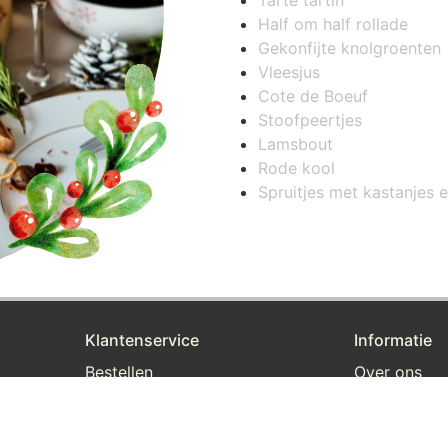
Half om half rollade
Gekonfijte knolgroenten
Vleesjus
Cote de Boeuf
Stoofpeertjes
Lamsbout
Rode kool
Spruitjes met kastanjes 
Klantenservice
Informatie
Bestellen
Over ons
Betalen
Privacy en v
Afleveren
Algemene v