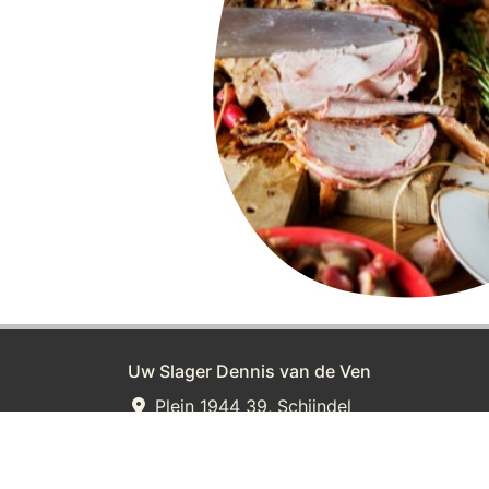
Uw Slager Dennis van de Ven
Plein 1944 39, Schijndel
073-5492218
info@slagerijdennisvandeven.nl