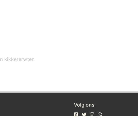
en kikkererwten
Volg ons
eiligheid
oorwaarden