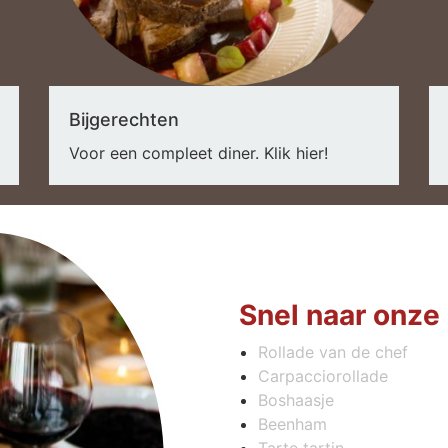
Bijgerechten
Voor een compleet diner. Klik hier!
Snel naar onze
Rollade van de chef
Carpacciorollade
Boshaasje
Beenham
Tarte tartin