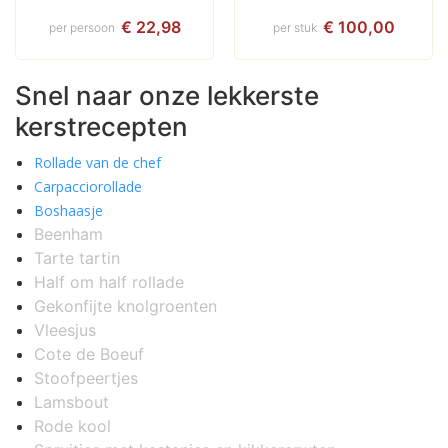
bakplaat compleet
€ 22,98
€ 100,00
per persoon
per stuk
Snel naar onze lekkerste
kerstrecepten
Rollade van de chef
Carpacciorollade
Boshaasje
Beenham
Tarte tartin
Half om half rollade
Gekonfijte knolgroenten
Vleesjus
Cote de Boeuf
Stoofpeertjes
Lamsbout
Rode kool