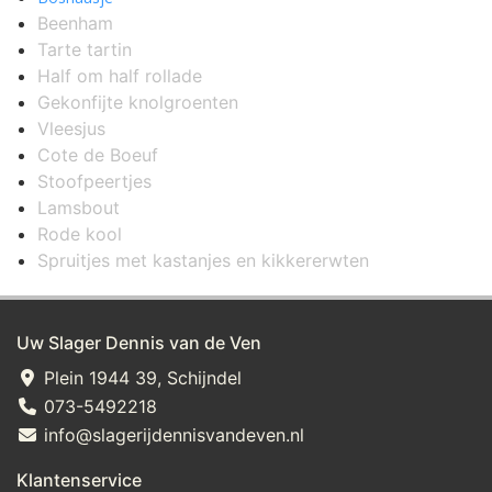
Beenham
Tarte tartin
Half om half rollade
Gekonfijte knolgroenten
Vleesjus
Cote de Boeuf
Stoofpeertjes
Lamsbout
Rode kool
Spruitjes met kastanjes en kikkererwten
Uw Slager Dennis van de Ven
Plein 1944 39, Schijndel
073-5492218
info@slagerijdennisvandeven.nl
Klantenservice