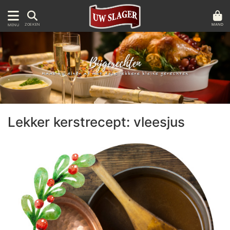
MAND
ZOEKEN
MENU
Lekker kerstrecept: vleesjus